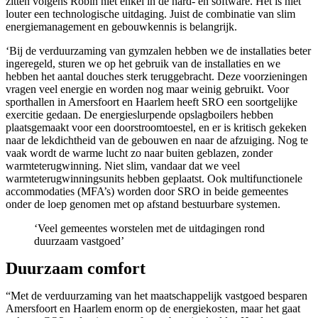
zitten volgens Robin niet enkel in de hard- en software. Het is niet
louter een technologische uitdaging. Juist de combinatie van slim
energiemanagement en gebouwkennis is belangrijk.
‘Bij de verduurzaming van gymzalen hebben we de installaties beter
ingeregeld, sturen we op het gebruik van de installaties en we
hebben het aantal douches sterk teruggebracht. Deze voorzieningen
vragen veel energie en worden nog maar weinig gebruikt. Voor
sporthallen in Amersfoort en Haarlem heeft SRO een soortgelijke
exercitie gedaan. De energieslurpende opslagboilers hebben
plaatsgemaakt voor een doorstroomtoestel, en er is kritisch gekeken
naar de lekdichtheid van de gebouwen en naar de afzuiging. Nog te
vaak wordt de warme lucht zo naar buiten geblazen, zonder
warmteterugwinning. Niet slim, vandaar dat we veel
warmteterugwinningsunits hebben geplaatst. Ook multifunctionele
accommodaties (MFA’s) worden door SRO in beide gemeentes
onder de loep genomen met op afstand bestuurbare systemen.
‘Veel gemeentes worstelen met de uitdagingen rond
duurzaam vastgoed’
Duurzaam comfort
“Met de verduurzaming van het maatschappelijk vastgoed besparen
Amersfoort en Haarlem enorm op de energiekosten, maar het gaat