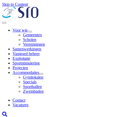
Skip to Content
Voor wie
Gemeenten
Scholen
Verenigingen
Samenwerkingen
Vastgoed beheer
Exploitatie
Sportstimulering
Projecten
Accommodaties
Gymlokalen
Specials
Sporthallen
Zwembaden
Contact
Vacatures