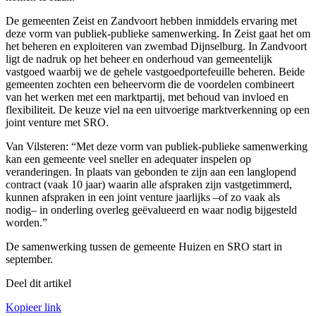
De gemeenten Zeist en Zandvoort hebben inmiddels ervaring met
deze vorm van publiek-publieke samenwerking. In Zeist gaat het om
het beheren en exploiteren van zwembad Dijnselburg. In Zandvoort
ligt de nadruk op het beheer en onderhoud van gemeentelijk
vastgoed waarbij we de gehele vastgoedportefeuille beheren. Beide
gemeenten zochten een beheervorm die de voordelen combineert
van het werken met een marktpartij, met behoud van invloed en
flexibiliteit. De keuze viel na een uitvoerige marktverkenning op een
joint venture met SRO.
Van Vilsteren: “Met deze vorm van publiek-publieke samenwerking
kan een gemeente veel sneller en adequater inspelen op
veranderingen. In plaats van gebonden te zijn aan een langlopend
contract (vaak 10 jaar) waarin alle afspraken zijn vastgetimmerd,
kunnen afspraken in een joint venture jaarlijks –of zo vaak als
nodig– in onderling overleg geëvalueerd en waar nodig bijgesteld
worden.”
De samenwerking tussen de gemeente Huizen en SRO start in
september.
Deel dit artikel
Kopieer link