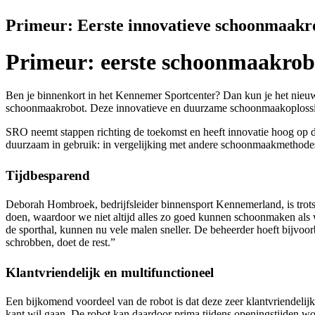
Primeur: Eerste innovatieve schoonmaakro
Primeur: eerste schoonmaakrob
Ben je binnenkort in het Kennemer Sportcenter? Dan kun je het nieuw
schoonmaakrobot. Deze innovatieve en duurzame schoonmaakoplossing,
SRO neemt stappen richting de toekomst en heeft innovatie hoog op de
duurzaam in gebruik: in vergelijking met andere schoonmaakmethodes,
Tijdbesparend
Deborah Hombroek, bedrijfsleider binnensport Kennemerland, is trots
doen, waardoor we niet altijd alles zo goed kunnen schoonmaken als 
de sporthal, kunnen nu vele malen sneller. De beheerder hoeft bijvoor
schrobben, doet de rest.”
Klantvriendelijk en multifunctioneel
Een bijkomend voordeel van de robot is dat deze zeer klantvriendelijk
kant wil gaan. De robot kan daardoor prima tijdens openingstijden w