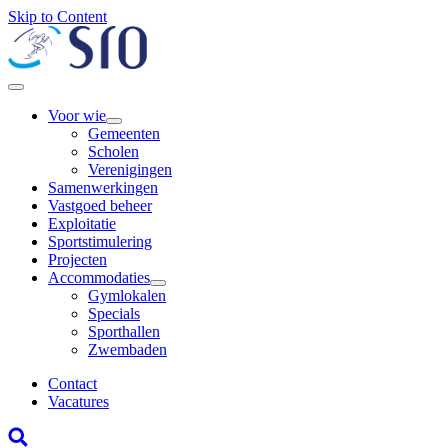
Skip to Content
Voor wie
Gemeenten
Scholen
Verenigingen
Samenwerkingen
Vastgoed beheer
Exploitatie
Sportstimulering
Projecten
Accommodaties
Gymlokalen
Specials
Sporthallen
Zwembaden
Contact
Vacatures