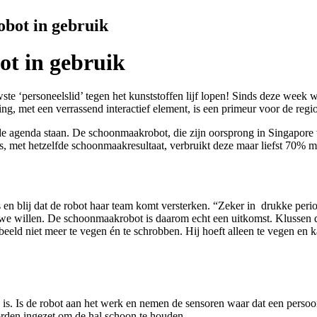
bot in gebruik
ot in gebruik
ste ‘personeelslid’ tegen het kunststoffen lijf lopen! Sinds deze week
 met een verrassend interactief element, is een primeur voor de regi
 agenda staan. De schoonmaakrobot, die zijn oorsprong in Singapore vi
 met hetzelfde schoonmaakresultaat, verbruikt deze maar liefst 70% m
 en blij dat de robot haar team komt versterken. “Zeker in drukke per
we willen. De schoonmaakrobot is daarom echt een uitkomst. Klussen di
beeld niet meer te vegen én te schrobben. Hij hoeft alleen te vegen en 
 is. Is de robot aan het werk en nemen de sensoren waar dat een persoon
orden ingezet om de hal schoon te houden.