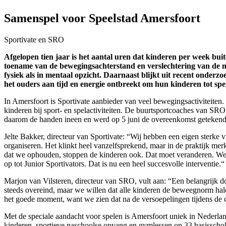
Samenspel voor Speelstad Amersfoort
Sportivate en SRO
Afgelopen tien jaar is het aantal uren dat kinderen per week bui
toename van de bewegingsachterstand en verslechtering van de mo
fysiek als in mentaal opzicht. Daarnaast blijkt uit recent onde
het ouders aan tijd en energie ontbreekt om hun kinderen tot spel
In Amersfoort is Sportivate aanbieder van veel bewegingsactiviteiten
kinderen bij sport- en spelactiviteiten. De buurtsportcoaches van SR
daarom de handen ineen en werd op 5 juni de overeenkomst getekend 
Jelte Bakker, directeur van Sportivate: “Wij hebben een eigen sterke 
organiseren. Het klinkt heel vanzelfsprekend, maar in de praktijk mer
dat we ophouden, stoppen de kinderen ook. Dat moet veranderen. We 
op tot Junior Sportivators. Dat is nu een heel succesvolle interventie.“
Marjon van Vilsteren, directeur van SRO, vult aan: “Een belangrijk do
steeds overeind, maar we willen dat alle kinderen de beweegnorm hale
het goede moment, want we zien dat na de versoepelingen tijdens de 
Met de speciale aandacht voor spelen is Amersfoort uniek in Nederla
kinderen, sportieve naschoolse opvang en gymlessen op 33 basisschol