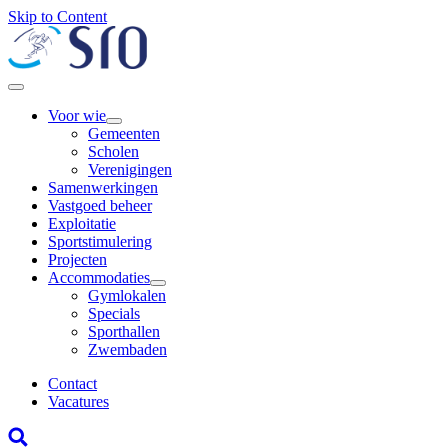
Skip to Content
Voor wie
Gemeenten
Scholen
Verenigingen
Samenwerkingen
Vastgoed beheer
Exploitatie
Sportstimulering
Projecten
Accommodaties
Gymlokalen
Specials
Sporthallen
Zwembaden
Contact
Vacatures