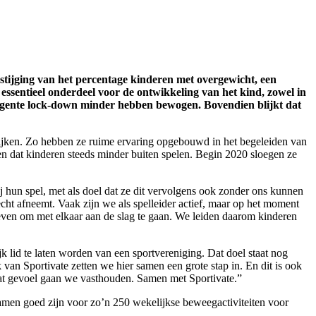
 stijging van het percentage kinderen met overgewicht, een
essentieel onderdeel voor de ontwikkeling van het kind, zowel in
elligente lock-down minder hebben bewogen. Bovendien blijkt dat
e wijken. Zo hebben ze ruime ervaring opgebouwd in het begeleiden van
en dat kinderen steeds minder buiten spelen. Begin 2020 sloegen ze
j hun spel, met als doel dat ze dit vervolgens ook zonder ons kunnen
cht afneemt. Vaak zijn we als spelleider actief, maar op het moment
ven om met elkaar aan de slag te gaan. We leiden daarom kinderen
k lid te laten worden van een sportvereniging. Dat doel staat nog
an Sportivate zetten we hier samen een grote stap in. En dit is ook
Dat gevoel gaan we vasthouden. Samen met Sportivate.”
amen goed zijn voor zo’n 250 wekelijkse beweegactiviteiten voor