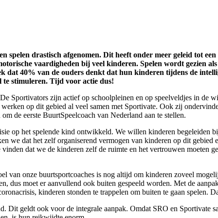
ten spelen drastisch afgenomen. Dit heeft onder meer geleid tot een
torische vaardigheden bij veel kinderen. Spelen wordt gezien als 
rzoek dat 40% van de ouders denkt dat hun kinderen tijdens de int
 te stimuleren. Tijd voor actie dus!
. De Sportivators zijn actief op schoolpleinen en op speelveldjes in d
O werken op dit gebied al veel samen met Sportivate. Ook zij ondervind
om de eerste BuurtSpeelcoach van Nederland aan te stellen.
visie op het spelende kind ontwikkeld. We willen kinderen begeleiden bi
ken we dat het zelf organiserend vermogen van kinderen op dit gebied e
vinden dat we de kinderen zelf de ruimte en het vertrouwen moeten ge
el van onze buurtsportcoaches is nog altijd om kinderen zoveel mogelij
n, dus moet er aanvullend ook buiten gespeeld worden. Met de aanpak v
coronacrisis, kinderen stonden te trappelen om buiten te gaan spelen. 
nd. Dit geldt ook voor de integrale aanpak. Omdat SRO en Sportivate s
en, is hun reikwijdte enorm.