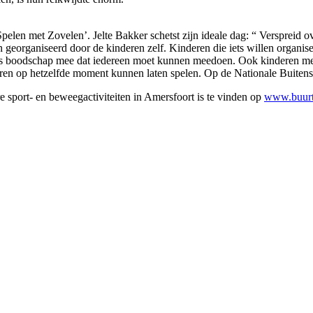
len met Zovelen’. Jelte Bakker schetst zijn ideale dag: “ Verspreid ov
 en georganiseerd door de kinderen zelf. Kinderen die iets willen orga
n als boodschap mee dat iedereen moet kunnen meedoen. Ook kinderen 
eren op hetzelfde moment kunnen laten spelen. Op de Nationale Buiten
e sport- en beweegactiviteiten in Amersfoort is te vinden op
www.buurt