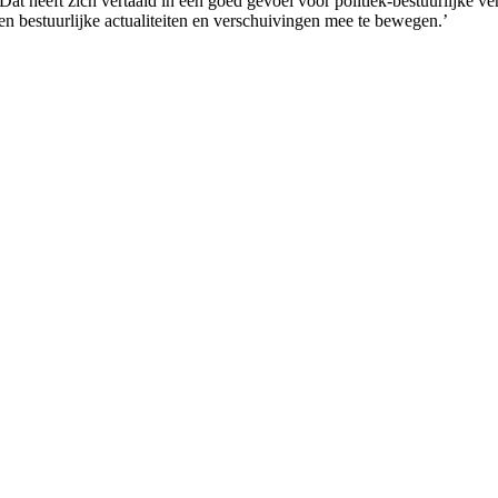
t heeft zich vertaald in een goed gevoel voor politiek-bestuurlijke v
 en bestuurlijke actualiteiten en verschuivingen mee te bewegen.’