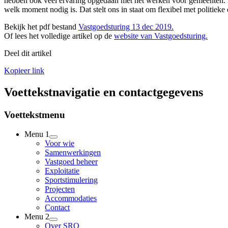
hebben ook veel ervaring opgedaan met het werken voor gemeenten. Da
welk moment nodig is. Dat stelt ons in staat om flexibel met politieke
Bekijk het pdf bestand
Vastgoedsturing 13 dec 2019.
Of lees het volledige artikel op de
website van Vastgoedsturing.
Deel dit artikel
Kopieer link
Voettekstnavigatie en contactgegevens
Voettekstmenu
Menu 1
Voor wie
Samenwerkingen
Vastgoed beheer
Exploitatie
Sportstimulering
Projecten
Accommodaties
Contact
Menu 2
Over SRO