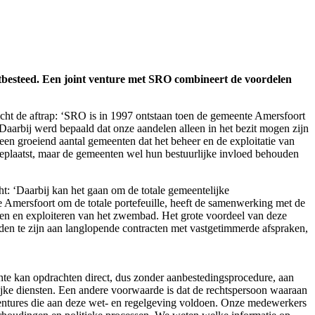
besteed. Een joint venture met SRO combineert de voordelen
ht de aftrap: ‘SRO is in 1997 ontstaan toen de gemeente Amersfoort
 Daarbij werd bepaald dat onze aandelen alleen in het bezit mogen zijn
een groeiend aantal gemeenten dat het beheer en de exploitatie van
geplaatst, maar de gemeenten wel hun bestuurlijke invloed behouden
t: ‘Daarbij kan het gaan om de totale gemeentelijke
 Amersfoort om de totale portefeuille, heeft de samenwerking met de
en en exploiteren van het zwembad. Het grote voordeel van deze
den te zijn aan langlopende contracten met vastgetimmerde afspraken,
e kan opdrachten direct, dus zonder aanbestedingsprocedure, aan
ijke diensten. Een andere voorwaarde is dat de rechtspersoon waaraan
ventures die aan deze wet- en regelgeving voldoen. Onze medewerkers