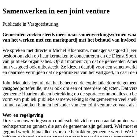
Samenwerken in een joint venture
Publicatie in Vastgoedsturing
Gemeenten zoeken steeds meer naar samenwerkingsvormen waarbij
van het werken met een marktpartij met het behoud van invloed en
We spreken met directeur Michel Bloemsma, manager vastgoed Tjeerd 
besloot om zich op haar kerntaken te concentreren en de Dienst Sport,
van publieke organisaties. Op dit moment zijn dat de gemeenten Amers
hun vastgoed ook uitbesteedt. Ze kiezen daarbij voor een samenwerki
en daarmee vermijden dat de gebruikers van het vastgoed, in casu de
John Machiels legt uit dat het beheer en de exploitatie door de geme
vastgoedportefeuille, maar ook om een of meerdere objecten. Dat ver
gemeente Haarlem alleen betrekking op de sportaccommodaties en be
vorm van publiek-publieke samenwerking is dat gemeenten veel snelle
kunnen afspraken binnen het kader van een joint venture zo vaak als
Wet- en regelgeving
Deze samenwerkingsvorm onderscheidt zich op een aantal punten van 
rechtspersonen gunnen die aan de gemeente zijn gelieerd. Wel moet er
gegund wordt, bijna alleen voor de betrokken gemeente werkt. We heb