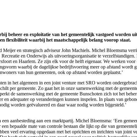
 beheer en exploitatie van het gemeentelijk vastgoed worden uit
 flexibiliteit waarbij het maatschappelijk belang voorop staat.
Meijer en strategisch adviseur John Machiels. Michel Bloemsma verric
 Recreatie en Onderwijs als uitvoeringsorganisatie te verzelfstandigen.
foort en Haarlem. Ze zijn elk voor de helft eigenaar. We werken voor 
ngsvorm waarbij de dagelijkse bedrijfsvoering meer op afstand wordt 
 inwoners van hun gemeenten, ook op afstand worden geplaatst.’
enten in het algemeen in een joint venture met SRO worden ondergebrach
schilt per gemeente. Zo gaat het in onze samenwerking met de gemeente
perkt de samenwerking met de gemeente Bunschoten zich tot het beher
r en adequater op veranderingen kunnen inspelen. In plaats van gebon
 nodig worden geëvalueerd en daar waar nodig worden bijgesteld.’
een aanbesteding aan een marktpartij. Michel Bloemsma: ‘Een gemeent
 een bepaalde mate van controle bestaan die lijkt op die van gemeentel
ben veel ervaring opgedaan met het oprichten en inrichten van joint 