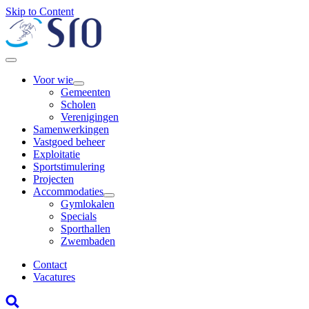
Skip to Content
Voor wie
Gemeenten
Scholen
Verenigingen
Samenwerkingen
Vastgoed beheer
Exploitatie
Sportstimulering
Projecten
Accommodaties
Gymlokalen
Specials
Sporthallen
Zwembaden
Contact
Vacatures