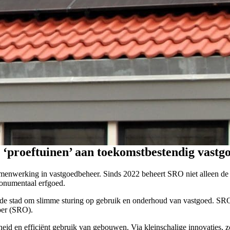
proeftuinen’ aan toekomstbestendig vastg
werking in vastgoedbeheer. Sinds 2022 beheert SRO niet alleen de s
monumentaal erfgoed.
stad om slimme sturing op gebruik en onderhoud van vastgoed. SRO spe
oer (SRO).
eid en efficiënt gebruik van gebouwen. Via kleinschalige innovaties, 