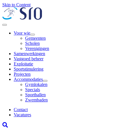
Skip to Content
Voor wie
Gemeenten
Scholen
Verenigingen
Samenwerkingen
Vastgoed beheer
Exploitatie
Sportstimulering
Projecten
Accommodaties
Gymlokalen
Specials
Sporthallen
Zwembaden
Contact
Vacatures