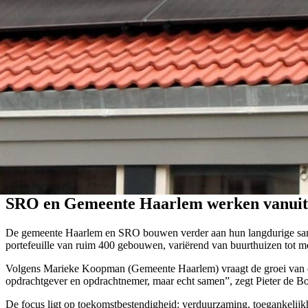
SRO en Gemeente Haarlem werken vanuit ‘
De gemeente Haarlem en SRO bouwen verder aan hun langdurige samen
portefeuille van ruim 400 gebouwen, variërend van buurthuizen tot 
Volgens Marieke Koopman (Gemeente Haarlem) vraagt de groei van de 
opdrachtgever en opdrachtnemer, maar echt samen”, zegt Pieter de B
De focus ligt op toekomstbestendigheid: verduurzaming, toegankelijkh