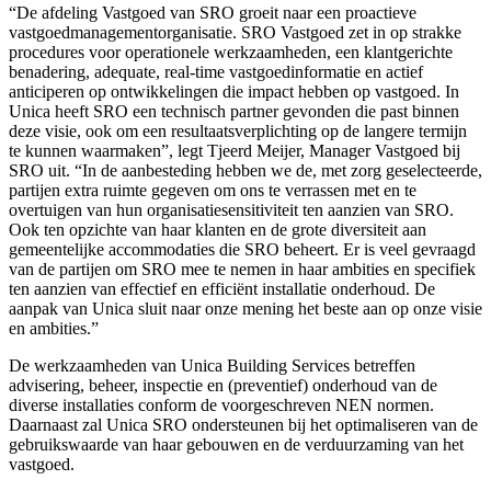
“De afdeling Vastgoed van SRO groeit naar een proactieve
vastgoedmanagementorganisatie. SRO Vastgoed zet in op strakke
procedures voor operationele werkzaamheden, een klantgerichte
benadering, adequate, real-time vastgoedinformatie en actief
anticiperen op ontwikkelingen die impact hebben op vastgoed. In
Unica heeft SRO een technisch partner gevonden die past binnen
deze visie, ook om een resultaatsverplichting op de langere termijn
te kunnen waarmaken”, legt Tjeerd Meijer, Manager Vastgoed bij
SRO uit. “In de aanbesteding hebben we de, met zorg geselecteerde,
partijen extra ruimte gegeven om ons te verrassen met en te
overtuigen van hun organisatiesensitiviteit ten aanzien van SRO.
Ook ten opzichte van haar klanten en de grote diversiteit aan
gemeentelijke accommodaties die SRO beheert. Er is veel gevraagd
van de partijen om SRO mee te nemen in haar ambities en specifiek
ten aanzien van effectief en efficiënt installatie onderhoud. De
aanpak van Unica sluit naar onze mening het beste aan op onze visie
en ambities.”
De werkzaamheden van Unica Building Services betreffen
advisering, beheer, inspectie en (preventief) onderhoud van de
diverse installaties conform de voorgeschreven NEN normen.
Daarnaast zal Unica SRO ondersteunen bij het optimaliseren van de
gebruikswaarde van haar gebouwen en de verduurzaming van het
vastgoed.