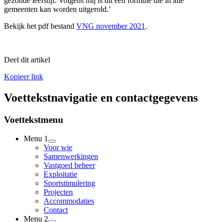
gezonde leefstijl. Volgens mij is dit een formule die in alle
gemeenten kan worden uitgerold.’
Bekijk het pdf bestand
VNG november 2021
.
Deel dit artikel
Kopieer link
Voettekstnavigatie en contactgegevens
Voettekstmenu
Menu 1
Voor wie
Samenwerkingen
Vastgoed beheer
Exploitatie
Sportstimulering
Projecten
Accommodaties
Contact
Menu 2