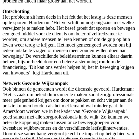
problemen alleen maar groter aan het worden.’
Ontschotting
Het probleem zit hem deels in het feit dat het lastig is deze mensen
op te sporen. Hardeman: ‘Het verschilt nu nog enigszins met welke
verwijzer je te maken hebt. Het besef groeit dat sporten en bewegen
een goed middel voor de client is om beter of zelfredzamer te
worden, om andere mensen te leren kennen of om de grip op hun
leven weer terug te krijgen. Het moet gemeengoed worden om bij
iedere intake te vragen of mensen meer zouden willen doen aan
beweging.’ De verschillende beleidsterreinen kunnen elkaar daarin
helpen, bijvoorbeeld door een betere afstemming rondom de
financiering. ‘Dit kan ons verder helpen bij het in beweging krijgen
van inwoners’, legt Hardeman uit.
Netwerk Gezonde Wijkaanpak
Ook binnen de gemeenten wordt die discussie gevoerd. Hardeman:
‘Het is zaak om beleid duurzamer te maken zodat zorgprofessionals
meer gelegenheid krijgen om door te pakken en écht vinger aan de
pols te kunnen houden als het met iemand wat minder gaat. In
Amersfoort werken we in het kader van ‘Gezonde Wijkaanpak’
goed samen met alle zorgprofessionals in de wijk. Zo kunnen we
beter de koppeling maken tussen onze beweeggroepen voor
kwetsbare wijkbewoners en de verschillende leefstijlinterventies.
Door deze samenhang vergroot je echt de impact op het gebied van