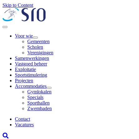
Skip to Content
Voor wie
Gemeenten
Scholen
Verenigingen
Samenwerkingen
Vastgoed beheer
Exploitatie
Sportstimulering
Projecten
Accommodaties
Gymlokalen
Specials
Sporthallen
Zwembaden
Contact
Vacatures