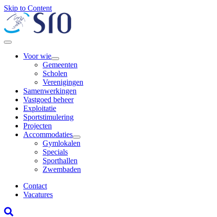
Skip to Content
Voor wie
Gemeenten
Scholen
Verenigingen
Samenwerkingen
Vastgoed beheer
Exploitatie
Sportstimulering
Projecten
Accommodaties
Gymlokalen
Specials
Sporthallen
Zwembaden
Contact
Vacatures