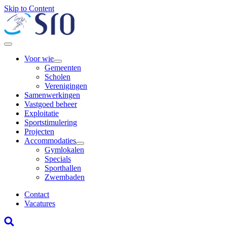
Skip to Content
Voor wie
Gemeenten
Scholen
Verenigingen
Samenwerkingen
Vastgoed beheer
Exploitatie
Sportstimulering
Projecten
Accommodaties
Gymlokalen
Specials
Sporthallen
Zwembaden
Contact
Vacatures