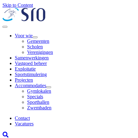
Skip to Content
Voor wie
Gemeenten
Scholen
Verenigingen
Samenwerkingen
Vastgoed beheer
Exploitatie
Sportstimulering
Projecten
Accommodaties
Gymlokalen
Specials
Sporthallen
Zwembaden
Contact
Vacatures