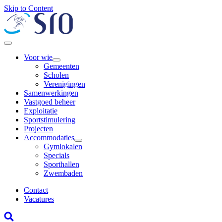
Skip to Content
Voor wie
Gemeenten
Scholen
Verenigingen
Samenwerkingen
Vastgoed beheer
Exploitatie
Sportstimulering
Projecten
Accommodaties
Gymlokalen
Specials
Sporthallen
Zwembaden
Contact
Vacatures