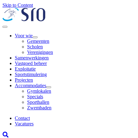
Skip to Content
Voor wie
Gemeenten
Scholen
Verenigingen
Samenwerkingen
Vastgoed beheer
Exploitatie
Sportstimulering
Projecten
Accommodaties
Gymlokalen
Specials
Sporthallen
Zwembaden
Contact
Vacatures