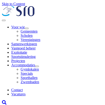
Skip to Content
Voor wie
Gemeenten
Scholen
Verenigingen
Samenwerkingen
Vastgoed beheer
Exploitatie
Sportstimulering
Projecten
Accommodaties
Gymlokalen
Specials
Sporthallen
Zwembaden
Contact
Vacatures