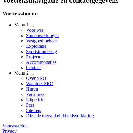
Voettekstnavigatie en contactgegevens
Voettekstmenu
Menu 1
Voor wie
Samenwerkingen
Vastgoed beheer
Exploitatie
Sportstimulering
Projecten
Accommodaties
Contact
Menu 2
Over SRO
Wat doet SRO
Huren
Vacatures
Uitgelicht
Pers
Sitemap
Digitale toegankelijkheidsverklaring
Voorwaarden
Privacy