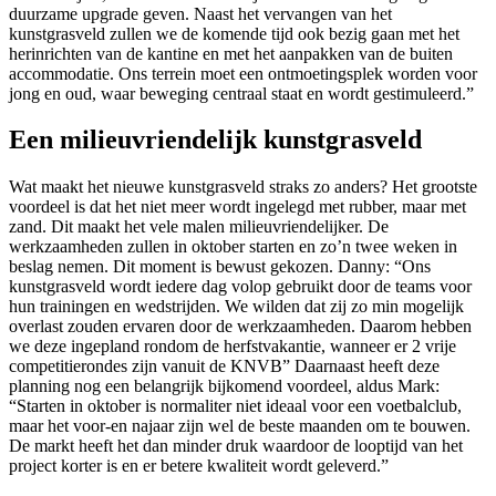
duurzame upgrade geven. Naast het vervangen van het
kunstgrasveld zullen we de komende tijd ook bezig gaan met het
herinrichten van de kantine en met het aanpakken van de buiten
accommodatie. Ons terrein moet een ontmoetingsplek worden voor
jong en oud, waar beweging centraal staat en wordt gestimuleerd.”
Een milieuvriendelijk kunstgrasveld
Wat maakt het nieuwe kunstgrasveld straks zo anders? Het grootste
voordeel is dat het niet meer wordt ingelegd met rubber, maar met
zand. Dit maakt het vele malen milieuvriendelijker. De
werkzaamheden zullen in oktober starten en zo’n twee weken in
beslag nemen. Dit moment is bewust gekozen. Danny: “Ons
kunstgrasveld wordt iedere dag volop gebruikt door de teams voor
hun trainingen en wedstrijden. We wilden dat zij zo min mogelijk
overlast zouden ervaren door de werkzaamheden. Daarom hebben
we deze ingepland rondom de herfstvakantie, wanneer er 2 vrije
competitierondes zijn vanuit de KNVB” Daarnaast heeft deze
planning nog een belangrijk bijkomend voordeel, aldus Mark:
“Starten in oktober is normaliter niet ideaal voor een voetbalclub,
maar het voor-en najaar zijn wel de beste maanden om te bouwen.
De markt heeft het dan minder druk waardoor de looptijd van het
project korter is en er betere kwaliteit wordt geleverd.”