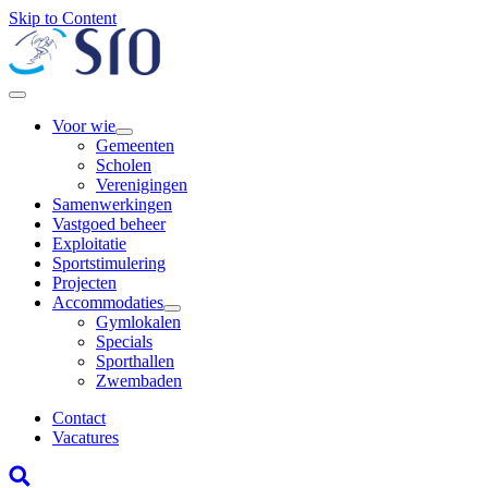
Skip to Content
Voor wie
Gemeenten
Scholen
Verenigingen
Samenwerkingen
Vastgoed beheer
Exploitatie
Sportstimulering
Projecten
Accommodaties
Gymlokalen
Specials
Sporthallen
Zwembaden
Contact
Vacatures