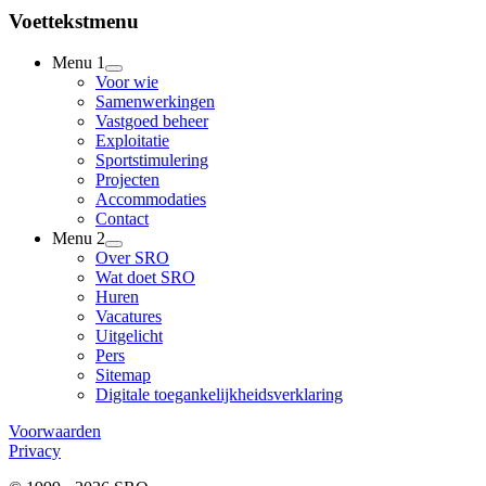
Voettekstmenu
Menu 1
Voor wie
Samenwerkingen
Vastgoed beheer
Exploitatie
Sportstimulering
Projecten
Accommodaties
Contact
Menu 2
Over SRO
Wat doet SRO
Huren
Vacatures
Uitgelicht
Pers
Sitemap
Digitale toegankelijkheidsverklaring
Voorwaarden
Privacy