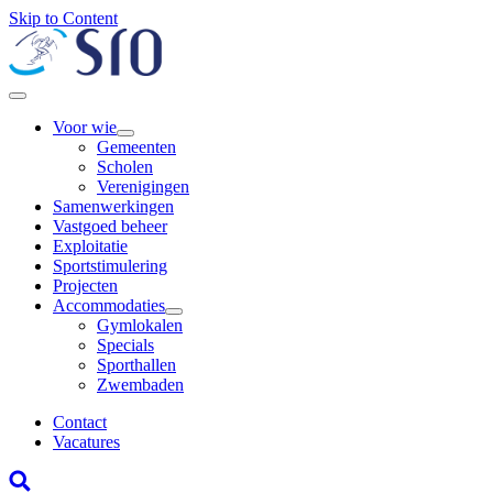
Skip to Content
Voor wie
Gemeenten
Scholen
Verenigingen
Samenwerkingen
Vastgoed beheer
Exploitatie
Sportstimulering
Projecten
Accommodaties
Gymlokalen
Specials
Sporthallen
Zwembaden
Contact
Vacatures