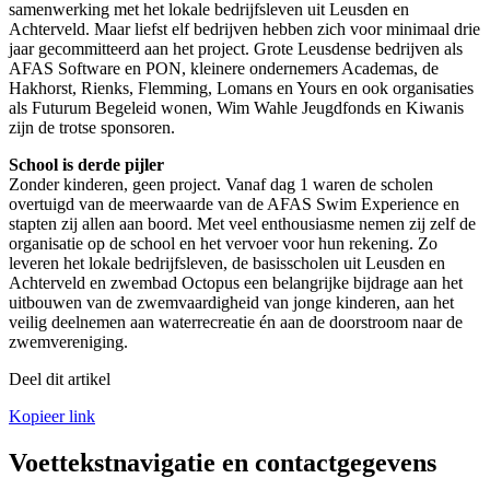
samenwerking met het lokale bedrijfsleven uit Leusden en
Achterveld. Maar liefst elf bedrijven hebben zich voor minimaal drie
jaar gecommitteerd aan het project. Grote Leusdense bedrijven als
AFAS Software en PON, kleinere ondernemers Academas, de
Hakhorst, Rienks, Flemming, Lomans en Yours en ook organisaties
als Futurum Begeleid wonen, Wim Wahle Jeugdfonds en Kiwanis
zijn de trotse sponsoren.
School is derde pijler
Zonder kinderen, geen project. Vanaf dag 1 waren de scholen
overtuigd van de meerwaarde van de AFAS Swim Experience en
stapten zij allen aan boord. Met veel enthousiasme nemen zij zelf de
organisatie op de school en het vervoer voor hun rekening. Zo
leveren het lokale bedrijfsleven, de basisscholen uit Leusden en
Achterveld en zwembad Octopus een belangrijke bijdrage aan het
uitbouwen van de zwemvaardigheid van jonge kinderen, aan het
veilig deelnemen aan waterrecreatie én aan de doorstroom naar de
zwemvereniging.
Deel dit artikel
Kopieer link
Voettekstnavigatie en contactgegevens