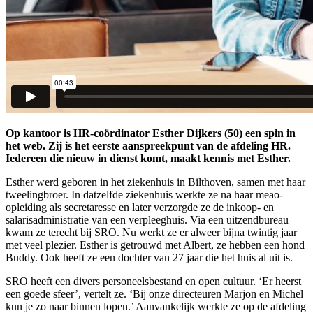
Op kantoor is HR-coördinator Esther Dijkers (50) een spin in
het web. Zij is het eerste aanspreekpunt van de afdeling HR.
Iedereen die nieuw in dienst komt, maakt kennis met Esther.
Esther werd geboren in het ziekenhuis in Bilthoven, samen met haar
tweelingbroer. In datzelfde ziekenhuis werkte ze na haar meao-
opleiding als secretaresse en later verzorgde ze de inkoop- en
salarisadministratie van een verpleeghuis. Via een uitzendbureau
kwam ze terecht bij SRO. Nu werkt ze er alweer bijna twintig jaar
met veel plezier. Esther is getrouwd met Albert, ze hebben een hond
Buddy. Ook heeft ze een dochter van 27 jaar die het huis al uit is.
SRO heeft een divers personeelsbestand en open cultuur. ‘Er heerst
een goede sfeer’, vertelt ze. ‘Bij onze directeuren Marjon en Michel
kun je zo naar binnen lopen.’ Aanvankelijk werkte ze op de afdeling