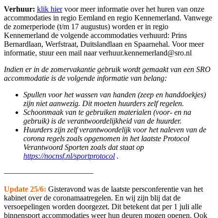
Verhuur:
klik hier
voor meer informatie over het huren van onze
accommodaties in regio Eemland en regio Kennemerland. Vanwege
de zomerperiode (t/m 17 augustus) worden er in regio
Kennemerland de volgende accommodaties verhuurd: Prins
Bernardlaan, Werfstraat, Duitslandlaan en Spaarnehal. Voor meer
informatie, stuur een mail naar verhuur.kennemerland@sro.nl
Indien er in de zomervakantie gebruik wordt gemaakt van een SRO
accommodatie is de volgende informatie van belang:
Spullen voor het wassen van handen (zeep en handdoekjes)
zijn niet aanwezig. Dit moeten huurders zelf regelen.
Schoonmaak van te gebruiken materialen (voor- en na
gebruik) is de verantwoordelijkheid van de huurder.
Huurders zijn zelf verantwoordelijk voor het naleven van de
corona regels zoals opgenomen in het laatste Protocol
Verantwoord Sporten zoals dat staat op
https://nocnsf.nl/sportprotocol
.
———————————–
Update 25/6:
Gisteravond was de laatste persconferentie van het
kabinet over de coronamaatregelen. En wij zijn blij dat de
versoepelingen worden doorgezet. Dit betekent dat per 1 juli alle
binnensport accommodaties weer hun deuren mogen openen. Ook