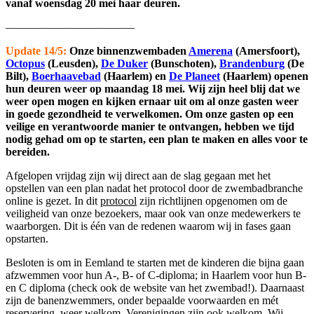
vanaf woensdag 20 mei haar deuren.
———————————–
Update 14/5:
Onze binnenzwembaden
Amerena
(Amersfoort),
Octopus
(Leusden),
De Duker
(Bunschoten),
Brandenburg
(De
Bilt),
Boerhaavebad
(Haarlem) en
De Planee
t
(Haarlem) openen
hun deuren weer op maandag 18 mei. Wij zijn heel blij dat we
weer open mogen en kijken ernaar uit om al onze gasten weer
in goede gezondheid te verwelkomen. Om onze gasten op een
veilige en verantwoorde manier te ontvangen, hebben we tijd
nodig gehad om op te starten, een plan te maken en alles voor te
bereiden.
Afgelopen vrijdag zijn wij direct aan de slag gegaan met het
opstellen van een plan nadat het protocol door de zwembadbranche
online is gezet. In dit
protocol
zijn richtlijnen opgenomen om de
veiligheid van onze bezoekers, maar ook van onze medewerkers te
waarborgen. Dit is één van de redenen waarom wij in fases gaan
opstarten.
Besloten is om in Eemland te starten met de kinderen die bijna gaan
afzwemmen voor hun A-, B- of C-diploma; in Haarlem voor hun B-
en C diploma (check ook de website van het zwembad!). Daarnaast
zijn de banenzwemmers, onder bepaalde voorwaarden en mét
reservering, weer welkom. Verenigingen zijn ook welkom. Wij